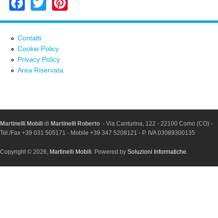
Facebook
Twitter
Pinterest
Contatti
Cookie Policy
Privacy Policy
Area Riservata
Martinelli Mobili
di
Martinelli Roberto
- Via Canturina, 122 - 22100 Como (CO) -
Tel./Fax +39 031 505171 - Mobile +39 347 5208121 - P. IVA 03089300135
Copyright © 2026,
Martinelli Mobili
. Powered by
Soluzioni Informatiche
.